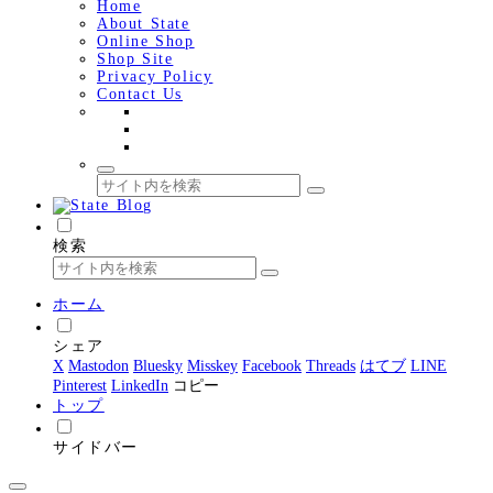
Home
About State
Online Shop
Shop Site
Privacy Policy
Contact Us
検索
ホーム
シェア
X
Mastodon
Bluesky
Misskey
Facebook
Threads
はてブ
LINE
Pinterest
LinkedIn
コピー
トップ
サイドバー